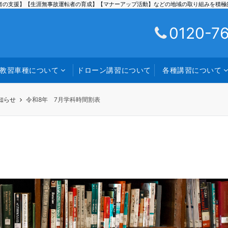
者の支援】【生涯無事故運転者の育成】【マナーアップ活動】などの地域の取り組みを積極
0120-76
教習車種について
ドローン講習について
各種講習について
知らせ
令和8年 7月学科時間割表