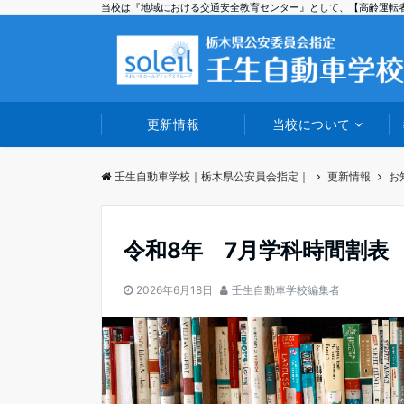
当校は『地域における交通安全教育センター』として、【高齢運転
更新情報
当校について
壬生自動車学校｜栃木県公安員会指定｜
更新情報
お
令和8年 7月学科時間割表
2026年6月18日
壬生自動車学校編集者