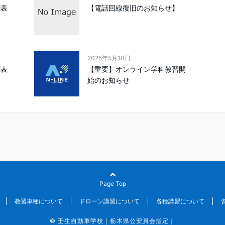
割表
【電話回線復旧のお知らせ】
2025年5月10日
割表
【重要】オンライン学科教習開
始のお知らせ
Page Top
教習車種について
ドローン講習について
各種講習について
© 壬生自動車学校｜栃木県公安員会指定｜